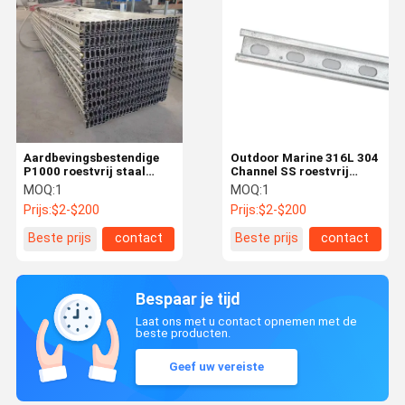
Aardbevingsbestendige
Outdoor Marine 316L 304
P1000 roestvrij staal
Channel SS roestvrij
Unistrut 158x158 Voor
staal Strut C-vormig U-
MOQ:
1
MOQ:
1
seismische weerstand
vormig
Prijs:
$2-$200
Prijs:
$2-$200
Beste prijs
contact
Beste prijs
contact
Bespaar je tijd
Laat ons met u contact opnemen met de
beste producten.
Geef uw vereiste