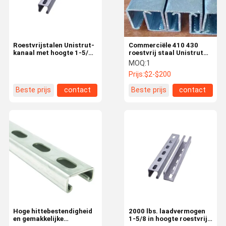
Roestvrijstalen Unistrut-
Commerciële 410 430
kanaal met hoogte 1-5/8
roestvrij staal Unistrut
inch, draagvermogen
SS-kanaal voor
MOQ:
1
2000 lbs en
structurele
Prijs:
$2-$200
duurzaamheid
ondersteuning
Beste prijs
contact
Beste prijs
contact
Huis
Producten
Videos
Over Ons
Hoge hittebestendigheid
2000 lbs. laadvermogen
en gemakkelijke
1-5/8 in hoogte roestvrij