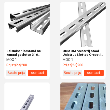
Seismisch bestand SS-
ODM 3M roestvrij staal
kanaal gesloten 316
Unistrut Slotted C-sectie
roestvrij Unistrut voor
kanaal voor industriële
MOQ:
1
MOQ:
1
gebouwen
instellingen
Prijs:
$2-$200
Prijs:
$2-$200
Beste prijs
contact
Beste prijs
contact