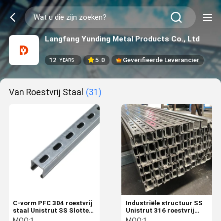
Langfang Yunding Metal Products Co., Ltd
12
5.0
Geverifieerde Leverancier
YEARS
Van Roestvrij Staal
(31)
C-vorm PFC 304 roestvrij
Industriële structuur SS
staal Unistrut SS Slotted
Unistrut 316 roestvrij
Channel Custom Made
staal voor glas 6 inch
MOQ:
1
MOQ:
1