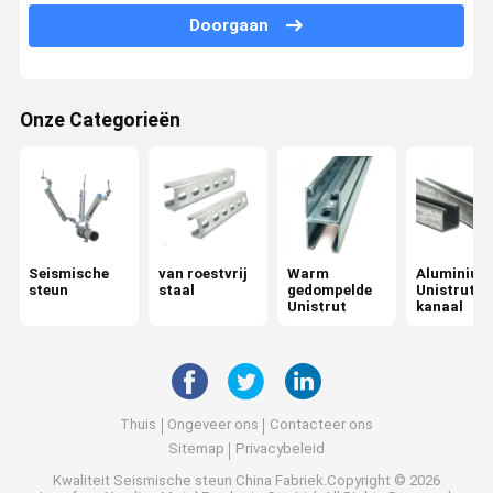
Doorgaan
seismische beugelsysteem
Elektrische seismische beugel
Onze Categorieën
seismische toebehoren
PV Steunsteun
Seismische
van roestvrij
Warm
Aluminium
steun
staal
gedompelde
Unistrut
Unistrut
kanaal
Thuis
Ongeveer ons
Contacteer ons
Sitemap
Privacybeleid
Kwaliteit
Seismische steun
China Fabriek.Copyright © 2026