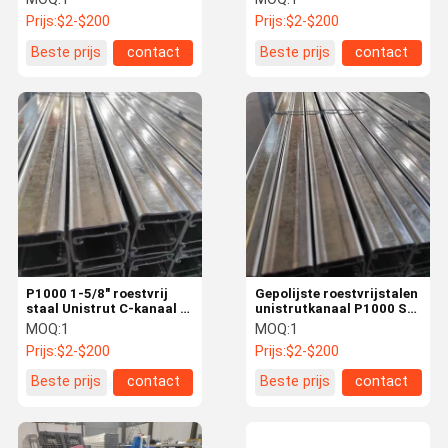
Prijs:
$2-$200
Prijs:
$2-$200
Beste prijs
contact
Beste prijs
contact
P1000 1-5/8" roestvrij
Gepolijste roestvrijstalen
staal Unistrut C-kanaal 6
unistrutkanaal P1000 SS
inch OEM in bulk
304SUS voor
MOQ:
1
MOQ:
1
leidingsystemen
Prijs:
$2-$200
Prijs:
$2-$200
Beste prijs
contact
Beste prijs
contact