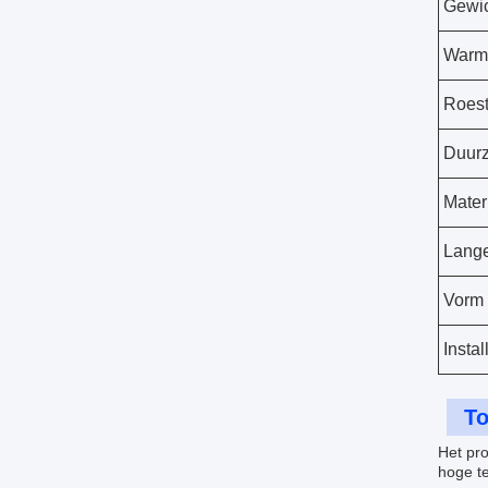
Gewi
Warm
Roest
Duur
Mater
Lang
Vorm
Instal
To
Het pro
hoge te