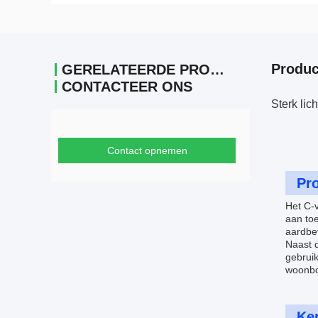
Produc
GERELATEERDE PRODUCTEN
CONTACTEER ONS
Sterk lic
Contact opnemen
Pro
Het C-v
aan to
aardbev
Naast d
gebrui
woonbo
Ke