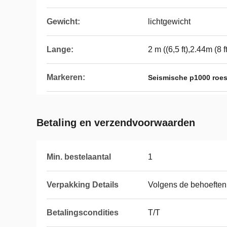
Gewicht:
lichtgewicht
Lange:
2 m ((6,5 ft),2.44m (8 ft
Markeren:
Seismische p1000 roestv
Betaling en verzendvoorwaarden
Min. bestelaantal
1
Verpakking Details
Volgens de behoeften 
Betalingscondities
T/T