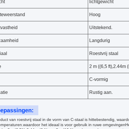
cht
lichtgewicht
teweerstand
Hoog
vastheid
Uitstekend.
zaamheid
Langdurig
iaal
Roestvrij staal
e
2 m ((6,5 ft),2.44m (8
C-vormig
latie
Rustig aan.
epassingen:
duct van roestvrij staal in de vorm van C-staal is hittebestendig, waar
mperaturen.waardoor het ideaal is voor gebruik in ruwe omgevingenHet 