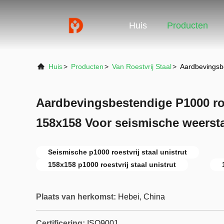
Huis
Producten
Huis
>
Producten
>
Van Roestvrij Staal
>
Aardbevingsbe
Aardbevingsbestendige P1000 roes
158x158 Voor seismische weerst
Seismische p1000 roestvrij staal unistrut
158x158 p1000 roestvrij staal unistrut
Plaats van herkomst:
Hebei, China
Certificering:
ISO9001