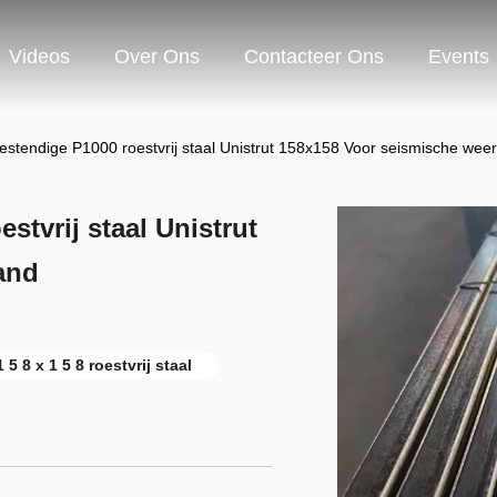
Videos
Over Ons
Contacteer Ons
Events
stendige P1000 roestvrij staal Unistrut 158x158 Voor seismische wee
tvrij staal Unistrut
and
1 5 8 x 1 5 8 roestvrij staal