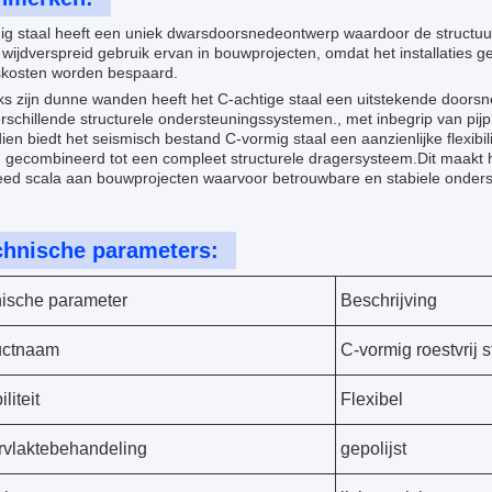
ig staal heeft een uniek dwarsdoorsnedeontwerp waardoor de structuur
 wijdverspreid gebruik ervan in bouwprojecten, omdat het installaties ge
skosten worden bespaard.
 zijn dunne wanden heeft het C-achtige staal een uitstekende doorsne
rschillende structurele ondersteuningssystemen., met inbegrip van pij
en biedt het seismisch bestand C-vormig staal een aanzienlijke flexib
gecombineerd tot een compleet structurele dragersysteem.Dit maakt het
eed scala aan bouwprojecten waarvoor betrouwbare en stabiele onders
chnische parameters:
ische parameter
Beschrijving
uctnaam
C-vormig roestvrij s
iliteit
Flexibel
vlaktebehandeling
gepolijst