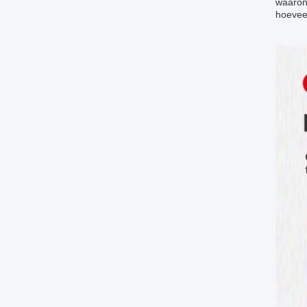
waarond
hoeveel