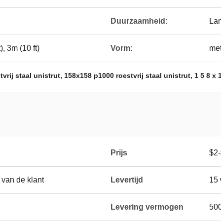
Duurzaamheid:
Lan
), 3m (10 ft)
Vorm:
met
,
,
rij staal unistrut
158x158 p1000 roestvrij staal unistrut
1 5 8 x 
Prijs
$2
van de klant
Levertijd
15
Levering vermogen
50