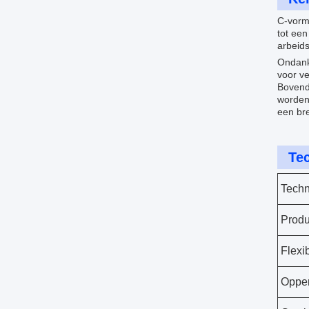
C-vorm
tot een
arbeid
Ondanks
voor ve
Bovendi
worden 
een br
Te
Techn
Prod
Flexib
Opper