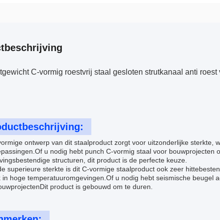
tbeschrijving
htgewicht C-vormig roestvrij staal gesloten strutkanaal anti roe
ductbeschrijving:
ormige ontwerp van dit staalproduct zorgt voor uitzonderlijke sterkte,
epassingen.Of u nodig hebt punch C-vormig staal voor bouwprojecten o
ingsbestendige structuren, dit product is de perfecte keuze.
e superieure sterkte is dit C-vormige staalproduct ook zeer hittebeste
k in hoge temperatuuromgevingen.Of u nodig hebt seismische beugel a
uwprojectenDit product is gebouwd om te duren.
nmerken: