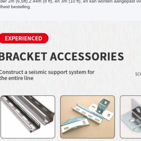
er 2m (6,5ft),2.44m (8 ft), en 3m (10 ft), en kan worden aangepast vo
heid bestelling.