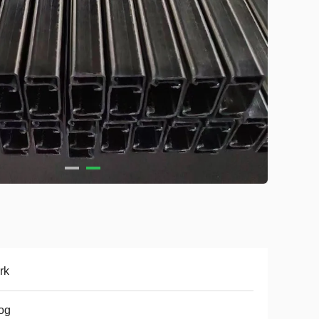
rk
og