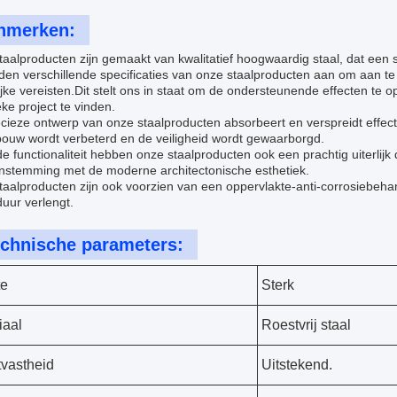
nmerken:
aalproducten zijn gemaakt van kwalitatief hoogwaardig staal, dat een
den verschillende specificaties van onze staalproducten aan om aan t
ijke vereisten.Dit stelt ons in staat om de ondersteunende effecten te 
eke project te vinden.
cieze ontwerp van onze staalproducten absorbeert en verspreidt effecti
bouw wordt verbeterd en de veiligheid wordt gewaarborgd.
e functionaliteit hebben onze staalproducten ook een prachtig uiterlij
nstemming met de moderne architectonische esthetiek.
taalproducten zijn ook voorzien van een oppervlakte-anti-corrosiebeha
uur verlengt.
chnische parameters:
te
Sterk
iaal
Roestvrij staal
vastheid
Uitstekend.