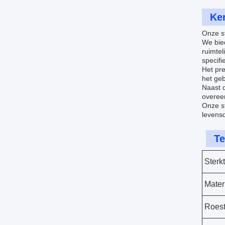
Ke
Onze st
We bie
ruimtel
specifi
Het pre
het ge
Naast d
overee
Onze s
levensd
Te
Sterk
Mater
Roest