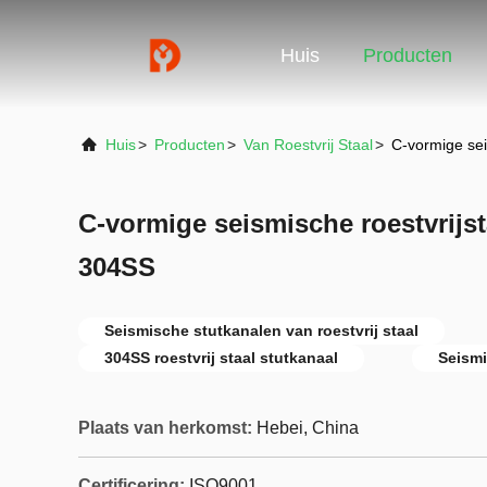
Huis
Producten
Huis
>
Producten
>
Van Roestvrij Staal
>
C-vormige sei
C-vormige seismische roestvrijst
304SS
Seismische stutkanalen van roestvrij staal
304SS roestvrij staal stutkanaal
Seismi
Plaats van herkomst:
Hebei, China
Certificering:
ISO9001