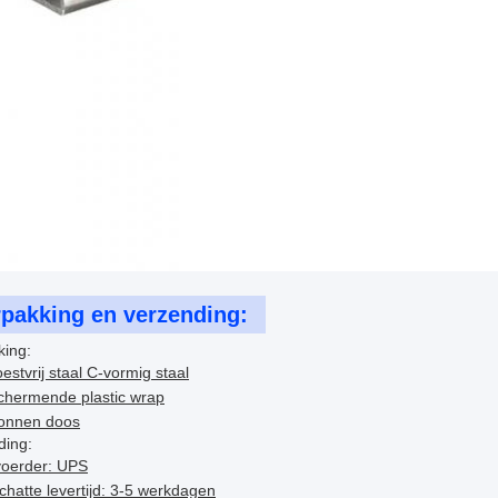
rpakking en verzending:
king:
estvrij staal C-vormig staal
chermende plastic wrap
tonnen doos
ding:
voerder: UPS
hatte levertijd: 3-5 werkdagen