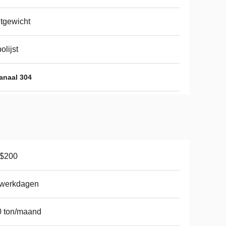
htgewicht
olijst
anaal 304
-$200
 werkdagen
0 ton/maand