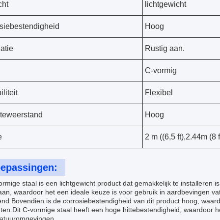
cht
lichtgewicht
siebestendigheid
Hoog
latie
Rustig aan.
C-vormig
iliteit
Flexibel
teweerstand
Hoog
e
2 m ((6,5 ft),2.44m (8 f
epassingen:
ormige staal is een lichtgewicht product dat gemakkelijk te installeren i
an, waardoor het een ideale keuze is voor gebruik in aardbevingen vat
end.Bovendien is de corrosiebestendigheid van dit product hoog, waar
en.Dit C-vormige staal heeft een hoge hittebestendigheid, waardoor he
atuuromgevingen.