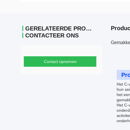
Produc
GERELATEERDE PRODUCTEN
CONTACTEER ONS
Gemakkeli
Contact opnemen
Pro
Het C-v
hun se
het een
gemakk
Het C-v
onderd
activit
onderho