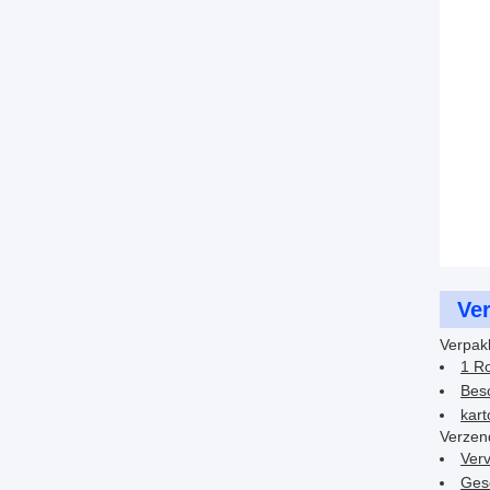
Ve
Verpak
1 Ro
Bes
kar
Verzen
Ver
Gesc