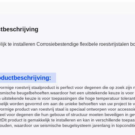
tbeschrijving
jk te installeren Corrosiebestendige flexibele roestvrijstale
ductbeschrijving:
ormige roestvrij staalproduct is perfect voor degenen die op zoek zi
ismische beugelbehoeften.waardoor het een uitstekende keuze is voor 
 uitstekende keuze is voor toepassingen die hoge temperatuur tolerantie
elijk worden gevormd om aan de unieke behoeften van uw project te v
ormige product van roestvrij staal is speciaal ontworpen voor accessoi
eel voor degenen die hun gebouw of structuur moeten beveiligen in ge
eitDit product is gemakkelijk te installeren en kan in verschillende toep
uden, waardoor uw seismische beugelsysteem jarenlang in topconditie b