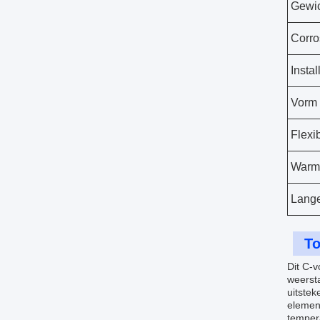
Gewi
Corro
Instal
Vorm
Flexib
Warm
Lang
To
Dit C-v
weersta
uitstek
element
temper