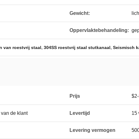
Gewicht:
lic
Oppervlaktebehandeling:
gep
,
,
 van roestvrij staal
304SS roestvrij staal stutkanaal
Seismisch k
Prijs
$2
van de klant
Levertijd
15
Levering vermogen
50