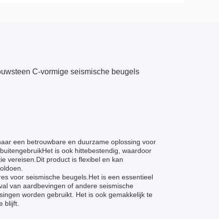
n bouwsteen C-vormige seismische beugels
jn naar een betrouwbare en duurzame oplossing voor
buitengebruikHet is ook hittebestendig, waardoor
 vereisen.Dit product is flexibel en kan
oldoen.
res voor seismische beugels.Het is een essentieel
val van aardbevingen of andere seismische
assingen worden gebruikt. Het is ook gemakkelijk te
lijft.