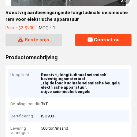
2
/
2
Roestvrij aardbevingsrigiede longitudinale seismische
rem voor elektrische apparatuur
Prijs：$2-$200
MOQ：1
Beste prijs
Contact nu
Productomschrijving
Hoog licht
Roestvrij longitudinaal seismisch
bevestigingsmateriaal
,
,
rigide longitudinale seismische beugels
,
elektrische apparatuur
stijve seismische beugels
Betalingscondities
T/T
Certificering
ISO9001
Levering
500 ton/maand
vermogen