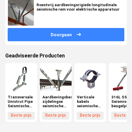
Roestvrij aardbevingsrigiede longitudinale
seismische rem voor elektrische apparatuur
Doorgaan
Geadviseerde Producten
Transversale
Aardbevingsbestendige
Verticale
316L SS
Unistrut Pipe
zijdelingse
kabels
Seismisch
Seismische
seismische
seismische
beugelpijp
steunen
beugelhangers
steunen
ondersteu
Bracing 316
beugels
gepolijste
Beste prijs
Beste prijs
Beste prijs
Beste pri
roestvrij
AF730 Rigid
longitudin
staal Custom
Heavy Duty
schommelb