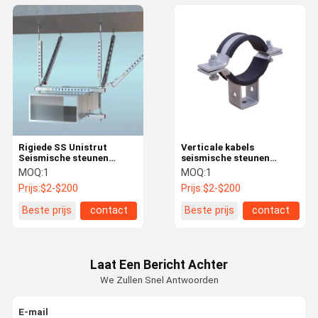
Rigiede SS Unistrut
Verticale kabels
Seismische steunen
seismische steunen
Bracing 4 Way Zware
beugels AF730 Rigid
MOQ:
1
MOQ:
1
lasten ODM
Heavy Duty
Prijs:
$2-$200
Prijs:
$2-$200
Beste prijs
contact
Beste prijs
contact
Laat Een Bericht Achter
We Zullen Snel Antwoorden
E-mail