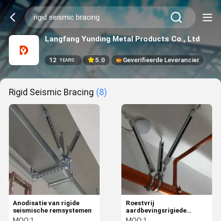
Langfang Yunding Metal Products Co., Ltd
12
5.0
Geverifieerde Leverancier
YEARS
Rigid Seismic Bracing
(8)
Anodisatie van rigide
Roestvrij
seismische remsystemen
aardbevingsrigiede
longitudinale seismische
MOQ:
1
MOQ:
1