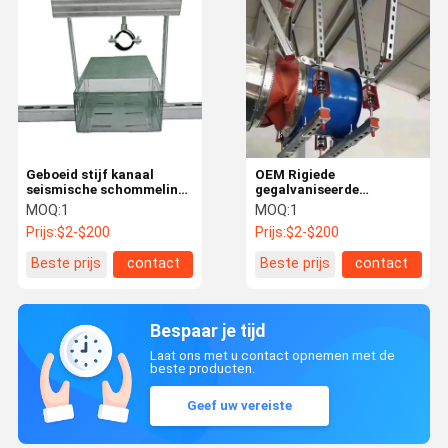
Geboeid stijf kanaal
OEM Rigiede
seismische schommeling
gegalvaniseerde
Bracing gegalvaniseerd
seismische wandbeugel
MOQ:
1
MOQ:
1
staal voor commerciële
sprinklersystemen 10000
Prijs:
$2-$200
Prijs:
$2-$200
gebouwen
lbs
Beste prijs
contact
Beste prijs
contact
Bespaar je tijd
Laat ons met u contact opnemen met de
beste producten.
Geef uw vereiste