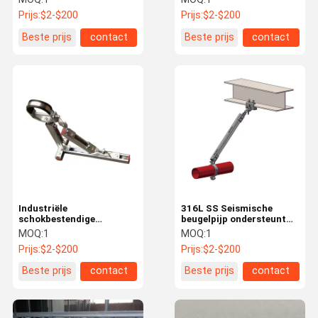
aardbevingsbestendiging
sanitair Transversale
Prijs:
$2-$200
Prijs:
$2-$200
ODM
Beste prijs
contact
Beste prijs
contact
Industriële
316L SS Seismische
schokbestendige
beugelpijp ondersteunt
seismische steunstukken
gepolijste longitudinale
MOQ:
1
MOQ:
1
schommelbeugel
Prijs:
$2-$200
Prijs:
$2-$200
Beste prijs
contact
Beste prijs
contact