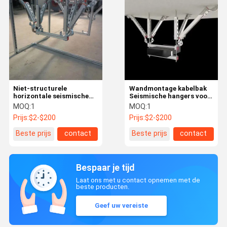
Niet-structurele
Wandmontage kabelbak
horizontale seismische
Seismische hangers voor
steunstukken
opgehangen plafonds
MOQ:
1
MOQ:
1
Prijs:
$2-$200
Prijs:
$2-$200
Beste prijs
contact
Beste prijs
contact
Bespaar je tijd
Laat ons met u contact opnemen met de
beste producten.
Geef uw vereiste