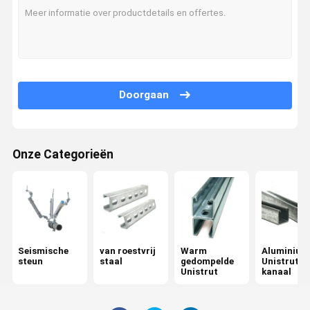
Fabrieksreis
Kwaliteitsco
Contacteer
Nieuws
Ntrole
Ons
Doorgaan
Alle Gevallen
Vraag Een
Offerte
Onze Categorieën
Seismische steun
van roestvrij staal
Warm gedompelde Unistrut
Seismische
van roestvrij
Warm
Aluminium
steun
staal
gedompelde
Unistrut
Aluminium Unistrut kanaal
Unistrut
kanaal
Unistrut seismische beugel