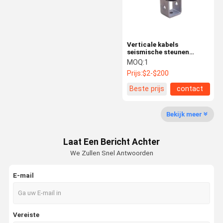
Verticale kabels
seismische steunen
beugels AF730 Rigid
MOQ:
1
Heavy Duty
Prijs:
$2-$200
Beste prijs
contact
Bekijk meer
Laat Een Bericht Achter
We Zullen Snel Antwoorden
E-mail
Huis
Producten
Videos
Over Ons
Vereiste