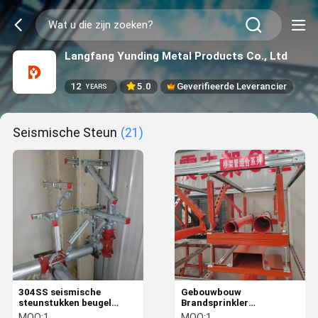
Langfang Yunding Metal Products Co., Ltd
12
5.0
Geverifieerde Leverancier
YEARS
Seismische Steun
(21)
304SS seismische
Gebouwbouw
steunstukken beugel
Brandsprinkler
zijdelingse beugel
Seismische beugel voor
MOQ:
1
MOQ:
1