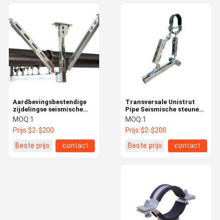
Aardbevingsbestendige
Transversale Unistrut
zijdelingse seismische
Pipe Seismische steunen
beugelhangers
Bracing 316 roestvrij
MOQ:
1
MOQ:
1
staal Custom
Prijs:
$2-$200
Prijs:
$2-$200
Beste prijs
contact
Beste prijs
contact