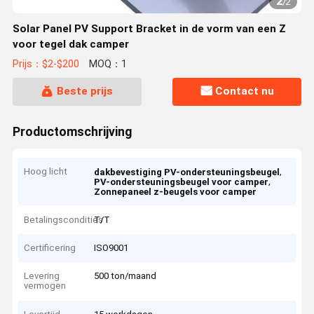
2
/
2
Solar Panel PV Support Bracket in de vorm van een Z
voor tegel dak camper
Prijs：$2-$200
MOQ：1
Beste prijs
Contact nu
Productomschrijving
Hoog licht
,
dakbevestiging PV-ondersteuningsbeugel
,
PV-ondersteuningsbeugel voor camper
Zonnepaneel z-beugels voor camper
Betalingscondities
T/T
Certificering
ISO9001
Levering
500 ton/maand
vermogen