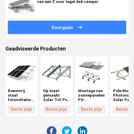
van een Z voor tegel dak camper
Doorgaan
Geadviseerde Producten
Roestvrij
Op maat
Montage van
Pole Moun
staal
gemaakt
zonnepanelen
Photovolta
fotovoltaïsche
Solar Tilt Pv
PV-
Solar Pane
ondersteuningsbeugel
Panel
ondersteuningsbeugel
Montage
zonnepaneel
Brackets
Flexibel voor
Brackets F
Beste prijs
Beste prijs
Beste prijs
Beste pri
monteren op
Weerbestendig
golvend
Roof 316S
maat
Voor
metalen dak
Schindeldak